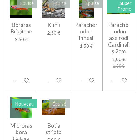
Épuisé
Épuisé
Épuisé
Super
Promo
Boraras
Kuhli
Paracher
Parachei
Brigittae
odon
rodon
2,50 €
innesi
axelrodi
3,50 €
Cardinali
1,50 €
s 2cm
1,00 €
1,80 €
M'avertir si disponible
M'avertir si disponible
M'avertir si disponible
M'avertir si d
Nouveau
Épuisé
Microras
Botia
bora
striata
Galaxy
5,90 €