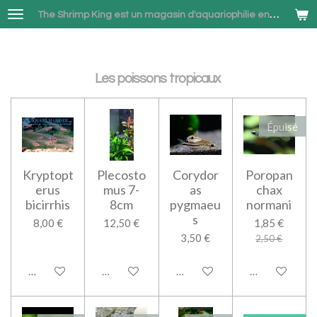
Passer
The Shrimp King est un magasin d'aquariophilie en ligne spécialisé dans la vente de Neocaridina et Betta combattant à Bruxelles
au
contenu
principal
Les poissons tropicaux
Épuisé
Kryptopt
Plecosto
Corydor
Poropan
erus
mus 7-
as
chax
bicirrhis
8cm
pygmaeu
normani
s
8,00 €
12,50 €
1,85 €
3,50 €
2,50 €
Ajouter au panier
Ajouter au panier
Ajouter au panier
M'avertir si d