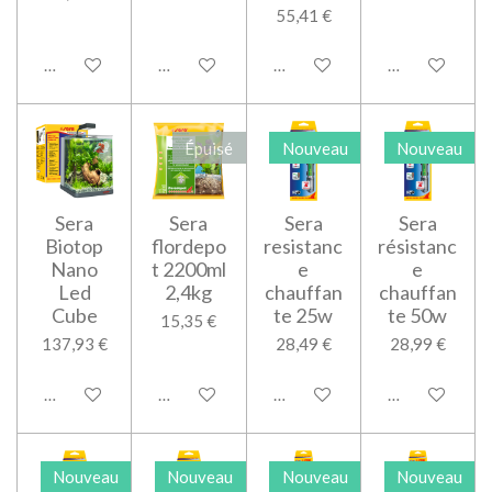
55,41 €
Ajouter au panier
M'avertir si disponible
Ajouter au panier
Ajouter au pan
Épuisé
Nouveau
Nouveau
Sera
Sera
Sera
Sera
Biotop
flordepo
resistanc
résistanc
Nano
t 2200ml
e
e
Led
2,4kg
chauffan
chauffan
Cube
te 25w
te 50w
15,35 €
137,93 €
28,49 €
28,99 €
Ajouter au panier
M'avertir si disponible
Ajouter au panier
Ajouter au pan
Nouveau
Nouveau
Nouveau
Nouveau