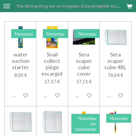
Passer
The Shrimp King est un magasin d'aquariophilie en ligne spécialisé dans la vente de Neocaridina et Betta combattant à Bruxelles
au
contenu
principal
Nouveau
Nouveau
Nouveau
water
Snail
Sera
Sera
suction
collect
scaper
scaper
starter
piège
cube
cube 48L
escargot
cover
8,00 €
78,64 €
17,17 €
57,51 €
M'avertir si disponible
Ajouter au panier
Ajouter au panier
Ajouter au pan
Nouveau
Nouveau
sur
commande