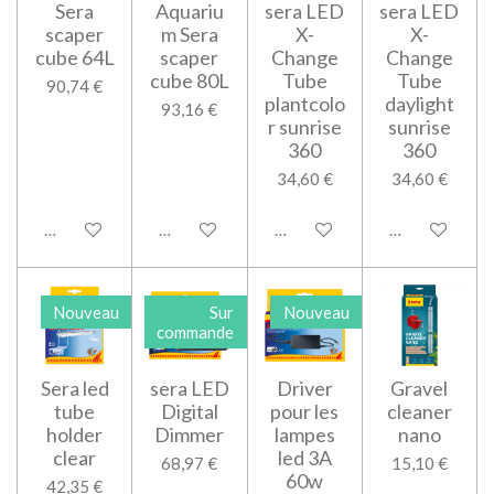
Sera
Aquariu
sera LED
sera LED
scaper
m Sera
X-
X-
cube 64L
scaper
Change
Change
cube 80L
Tube
Tube
90,74 €
plantcolo
daylight
93,16 €
r sunrise
sunrise
360
360
34,60 €
34,60 €
Ajouter au panier
Ajouter au panier
M'avertir si disponible
Ajouter au pan
Nouveau
Sur
Nouveau
commande
Sera led
sera LED
Driver
Gravel
tube
Digital
pour les
cleaner
holder
Dimmer
lampes
nano
clear
led 3A
68,97 €
15,10 €
60w
42,35 €