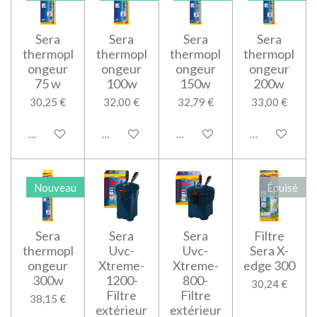
Sera
Sera
Sera
Sera
thermopl
thermopl
thermopl
thermopl
ongeur
ongeur
ongeur
ongeur
75 w
100w
150w
200w
30,25 €
32,00 €
32,79 €
33,00 €
Ajouter au panier
Ajouter au panier
Ajouter au panier
Ajouter au pan
Nouveau
Épuisé
Sera
Sera
Sera
Filtre
thermopl
Uvc-
Uvc-
Sera X-
ongeur
Xtreme-
Xtreme-
edge 300
300w
1200-
800-
30,24 €
Filtre
Filtre
38,15 €
extérieur
extérieur