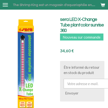
Passer
The Shrimp King est un magasin d'aquariophilie en ligne spécialisé dans la vente de Neocaridina et Betta combattant à Bruxelles
au
contenu
sera LED X-Change
principal
Tube plantcolor sunrise
360
Nouveau sur commande
34,60 €
Être informé du retour
en stock du produit
Envoyer