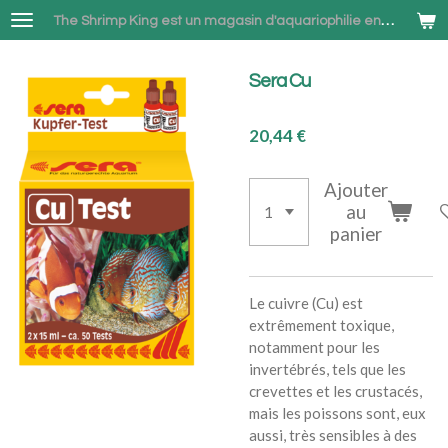
Passer
The Shrimp King est un magasin d'aquariophilie en ligne spécialisé dans la vente de Neocaridina et Betta combattant à Bruxelles
au
contenu
Sera Cu
principal
20,44 €
Ajouter
au
panier
Le cuivre (Cu) est
extrêmement toxique,
notamment pour les
invertébrés, tels que les
crevettes et les crustacés,
mais les poissons sont, eux
aussi, très sensibles à des