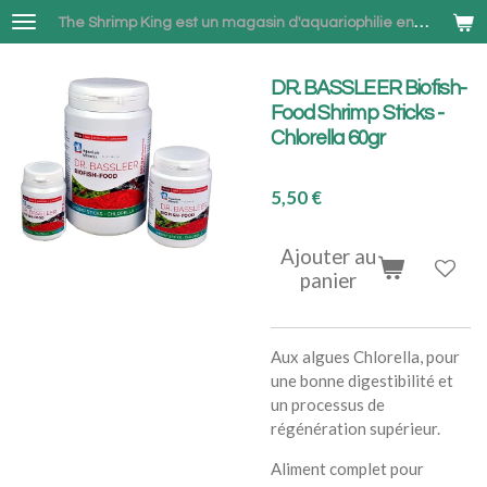
Passer
The Shrimp King est un magasin d'aquariophilie en ligne spécialisé dans la vente de Neocaridina et Betta combattant à Bruxelles
au
contenu
DR. BASSLEER Biofish-
principal
Food Shrimp Sticks -
Chlorella 60gr
5,50 €
Ajouter au
panier
Aux algues Chlorella, pour
une bonne digestibilité et
un processus de
régénération supérieur.
Aliment complet pour