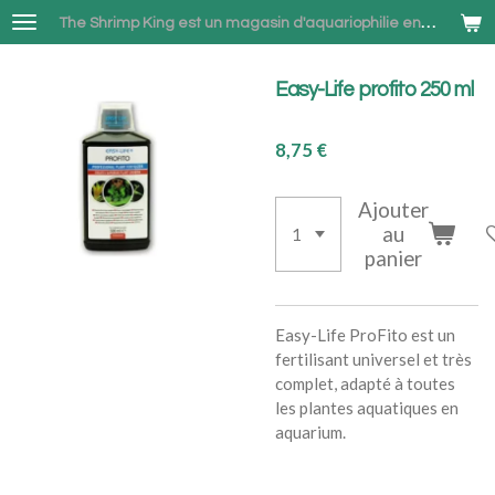
Passer
The Shrimp King est un magasin d'aquariophilie en ligne spécialisé dans la vente de Neocaridina et Betta combattant à Bruxelles
au
contenu
Easy-Life profito 250 ml
principal
8,75 €
Ajouter
au
panier
Easy-Life ProFito est un
fertilisant universel et très
complet, adapté à toutes
les plantes aquatiques en
aquarium.