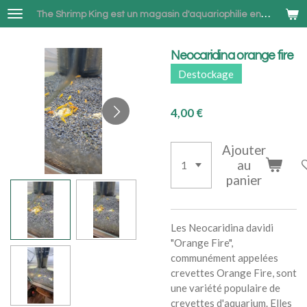
Passer
The Shrimp King est un magasin d'aquariophilie en ligne spécialisé dans la vente de Neocaridina et Betta combattant à Bruxelles
au
contenu
Neocaridina orange fire
principal
Destockage
4,00 €
Ajouter
au
panier
Les Neocaridina davidi
"Orange Fire",
communément appelées
crevettes Orange Fire, sont
une variété populaire de
crevettes d'aquarium. Elles