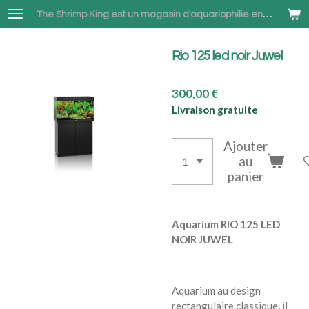
Passer
The Shrimp King est un magasin d'aquariophilie en ligne spécialisé dans la vente de Neocaridina et Betta combattant à Bruxelles
au
contenu
Rio 125 led noir Juwel
principal
300,00 €
Livraison gratuite
Ajouter
au
panier
Aquarium RIO 125 LED
NOIR JUWEL
Aquarium au design
rectangulaire classique, il