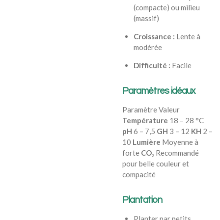
(compacte) ou milieu
(massif)
Croissance :
Lente à
modérée
Difficulté :
Facile
Paramètres idéaux
Paramètre Valeur
Température
18 – 28 °C
pH
6 – 7,5
GH
3 – 12
KH
2 –
10
Lumière
Moyenne à
forte
CO₂
Recommandé
pour belle couleur et
compacité
Plantation
Planter par petits