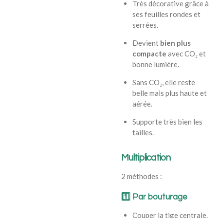
Très décorative grâce à
ses feuilles rondes et
serrées.
Devient
bien plus
compacte
avec CO₂ et
bonne lumière.
Sans CO₂, elle reste
belle mais plus haute et
aérée.
Supporte très bien les
tailles.
Multiplication
2 méthodes :
1️⃣
Par bouturage
Couper la tige centrale.