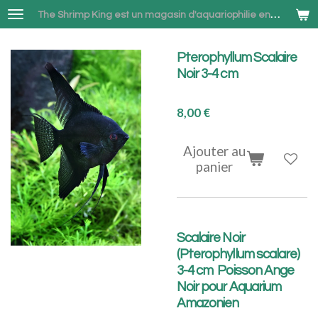
Passer
The Shrimp King est un magasin d'aquariophilie en ligne spécialisé dans la vente de Neocaridina et Betta combattant à Bruxelles
au
contenu
Pterophyllum Scalaire
principal
Noir 3-4 cm
8,00 €
Ajouter au
panier
Scalaire Noir
(Pterophyllum scalare)
3-4 cm Poisson Ange
Noir pour Aquarium
Amazonien